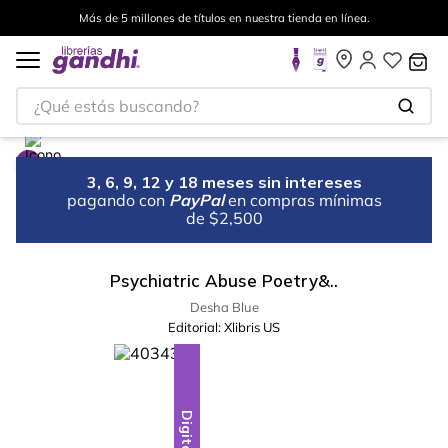
Más de 5 millones de títulos en nuestra tienda en línea.
¿Qué estás buscando?
3, 6, 9, 12 y 18 meses sin intereses
pagando con
PayPal
en compras mínimas
de $2,500
Psychiatric Abuse Poetry&..
Desha Blue
Editorial:
Xlibris US
Digital