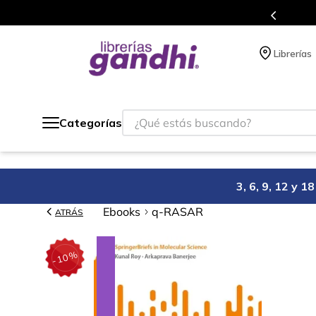
Programa de beneficios en 
Librerías
¿Qué estás buscando?
Categorías
3, 6, 9, 12 y 
Ebooks
q-RASAR
ATRÁS
%
10
-