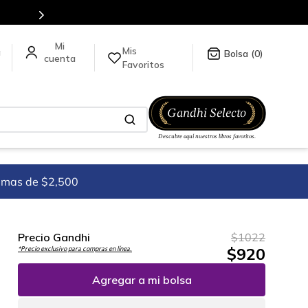
Más de 5 millones de títulos en nuestra tienda en línea.
Mis
a
0
Favoritos
imas de $2,500
Precio Gandhi
$
1022
$
920
*Precio exclusivo para compras en línea.
Agregar a mi bolsa