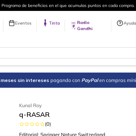
el que acumulas puntos en cada compra.
Radio
Eventos
Tinta
Ayud
Gandhi
18 meses sin intereses
pagando con
PayPal
en compras mín
Kunal Roy
q-RASAR
(
0
)
Editorial:
Springer Nature Switzerland