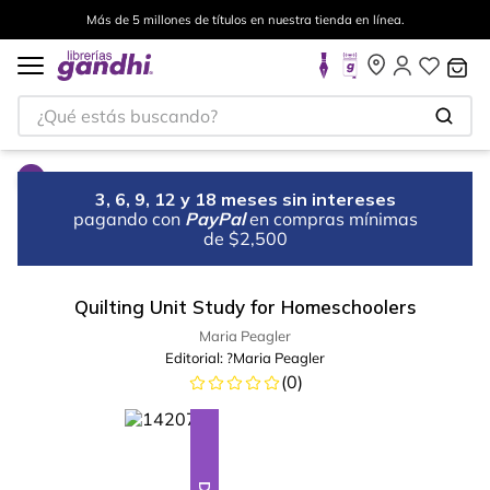
Más de 5 millones de títulos en nuestra tienda en línea.
¿Qué estás buscando?
3, 6, 9, 12 y 18 meses sin intereses
pagando con
PayPal
en compras mínimas
de $2,500
Quilting Unit Study for Homeschoolers
Maria Peagler
Editorial:
?Maria Peagler
(
0
)