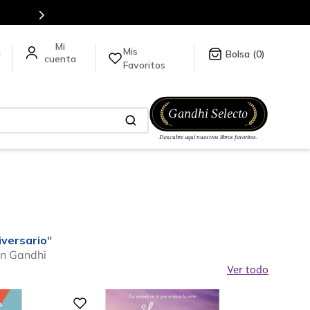
Envíos a todo el mundo, para más información da click
aquí
.
Mis
a
0
Favoritos
iversario
"
en Gandhi
Ver todo