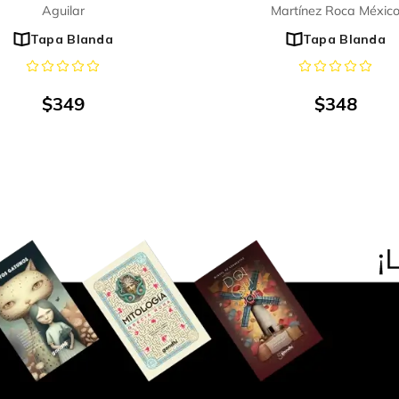
Aguilar
Martínez Roca Méxic
Tapa Blanda
Tapa Blanda
$
349
$
348