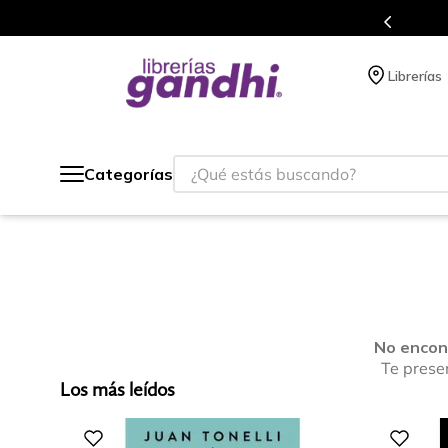
en cada compra.
Más de 5 millones de t
Librerías
¿Qué estás buscando?
Categorías
No encon
Te prese
Los más leídos