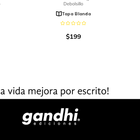
o
Debolsillo
Tapa Blanda
$
199