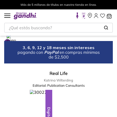
Más de 5 millones de títulos en nuestra tienda en línea.
¿Qué estás buscando?
3, 6, 9, 12 y 18 meses sin intereses
pagando con
PayPal
en compras mínimas
de $2,500
Real Life
Katrina Wilterding
Editorial:
Publication Consultants
Digital