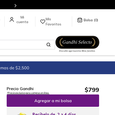
Mis
a
0
Favoritos
imas de $2,500
$
799
Precio Gandhi
*Precio exclusivo para compras en línea.
Agregar a mi bolsa