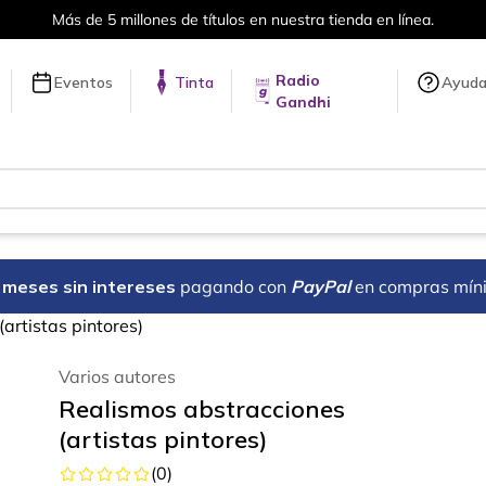
Más de 5 millones de títulos en nuestra tienda en línea.
Radio
Eventos
Tinta
Ayud
Gandhi
18 meses sin intereses
pagando con
PayPal
en compras mín
artistas pintores)
Varios autores
Realismos abstracciones
(artistas pintores)
(
0
)