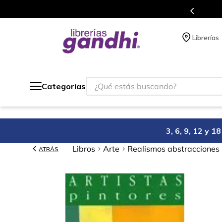
s en el que acumulas puntos en cada compra.
Librerías
¿Qué estás buscando?
Categorías
3, 6, 9, 12 y 
Libros
Arte
Realismos abstracciones (
ATRÁS