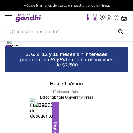
Más de 5 millones de títulos en nuestra tienda en línea.
¿Qué estás buscando?
3, 6, 9, 12 y 18 meses sin intereses
pagando con
PayPal
en compras mínimas
de $2,500
Realist Vision
Professor Peter
Editorial:
Yale University Press
%
18
-
Digital