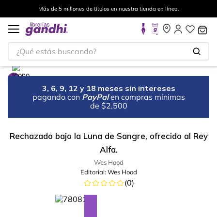
Más de 5 millones de títulos en nuestra tienda en línea.
¿Qué estás buscando?
3, 6, 9, 12 y 18 meses sin intereses
pagando con
PayPal
en compras mínimas
de $2,500
Rechazado bajo la Luna de Sangre, ofrecido al Rey
Alfa.
Wes Hood
Editorial:
Wes Hood
(
0
)