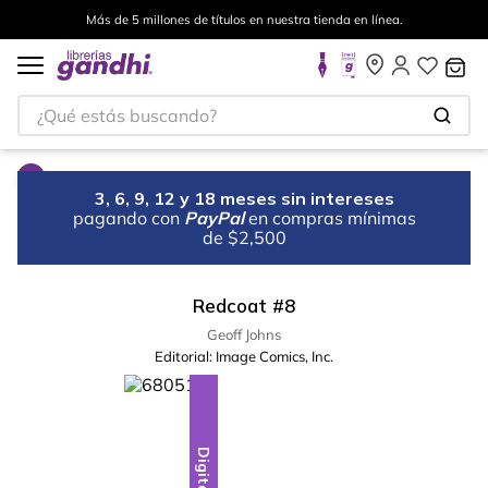
Más de 5 millones de títulos en nuestra tienda en línea.
¿Qué estás buscando?
3, 6, 9, 12 y 18 meses sin intereses
pagando con
PayPal
en compras mínimas
de $2,500
Redcoat #8
Geoff Johns
Editorial:
Image Comics, Inc.
Digital