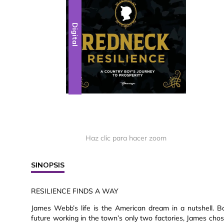
Digital
Haz clic para hacer zoom
SINOPSIS
RESILIENCE FINDS A WAY
James Webb’s life is the American dream in a nutshell. Bo
future working in the town’s only two factories, James ch