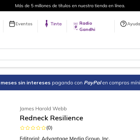
Más de 5 millones de títulos en nuestra tienda en línea.
Radio
Eventos
Tinta
Ayud
Gandhi
18 meses sin intereses
pagando con
PayPal
en compras mín
James Harold Webb
Redneck Resilience
(
0
)
Editorial:
Advantage Media Group, Inc.