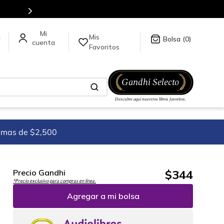
Mis
a
0
Favoritos
imas de $2,500
$
344
Precio Gandhi
*Precio exclusivo para compras en línea.
Agregar a mi bolsa