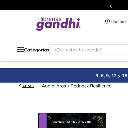
s en el que acumulas puntos en cada compra.
Librerías
¿Qué estás buscando?
Categorías
3, 6, 9, 12 y 
Audiolibros
Redneck Resilience
ATRÁS