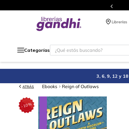
Más de 5 millones de títulos en nuestra tienda 
Librerías
¿Qué estás buscando?
Categorías
3, 6, 9, 12 y 
Ebooks
Reign of Outlaws
ATRÁS
%
10
-