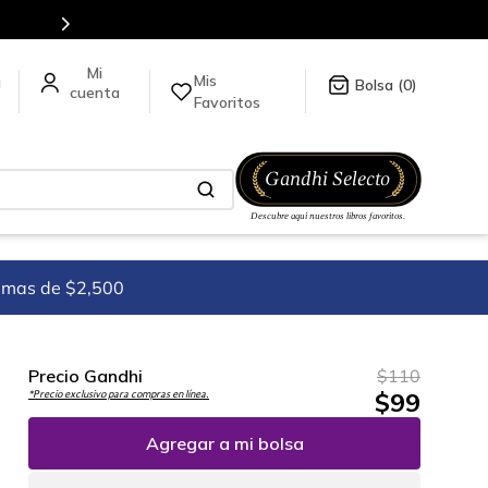
para más información da click
aquí
.
Mis
a
0
Favoritos
imas de $2,500
Precio Gandhi
$
110
$
99
*Precio exclusivo para compras en línea.
Agregar a mi bolsa