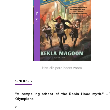
Digital
Haz clic para hacer zoom
SINOPSIS
"A compelling reboot of the Robin Hood myth." --R
Olympians
n