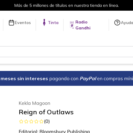
en línea.
Envíos a todo el mundo, 
Radio
Eventos
Tinta
Ayud
Gandhi
18 meses sin intereses
pagando con
PayPal
en compras mín
Kekla Magoon
Reign of Outlaws
(
0
)
Editorial:
Bloomsbury Publishing