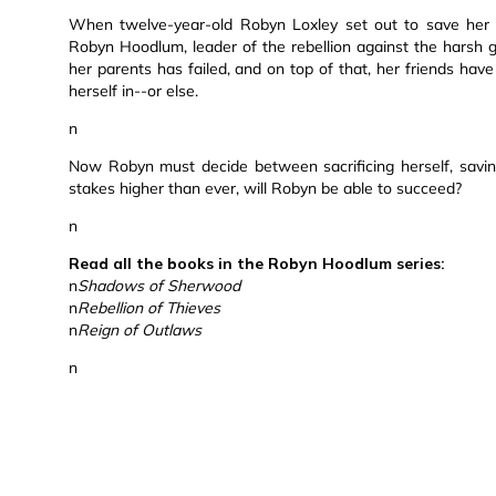
When twelve-year-old Robyn Loxley set out to save her 
Robyn Hoodlum, leader of the rebellion against the harsh
her parents has failed, and on top of that, her friends h
herself in--or else.
n
Now Robyn must decide between sacrificing herself, saving
stakes higher than ever, will Robyn be able to succeed?
n
Read all the books in the Robyn Hoodlum series:
n
Shadows of Sherwood
n
Rebellion of Thieves
n
Reign of Outlaws
n