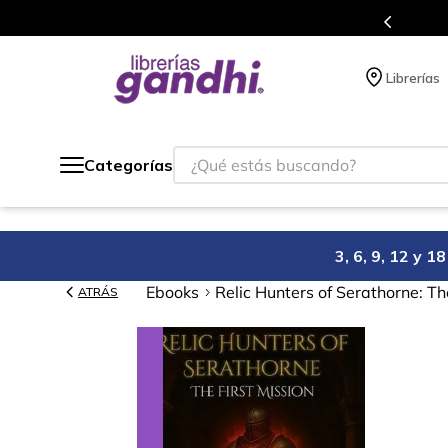
s en el que acumulas puntos en cada compra.
Librerías
¿Qué estás buscando?
Categorías
3, 6, 9, 12 y 
Ebooks
Relic Hunters of Serathorne: Th
ATRÁS