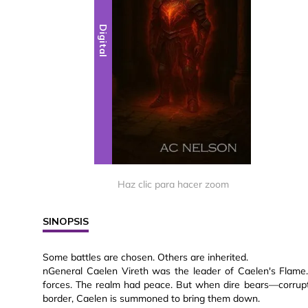
Digital
Haz clic para hacer zoom
SINOPSIS
Some battles are chosen. Others are inherited.
nGeneral Caelen Vireth was the leader of Caelen's Flame.
forces. The realm had peace. But when dire bears—corrup
border, Caelen is summoned to bring them down.