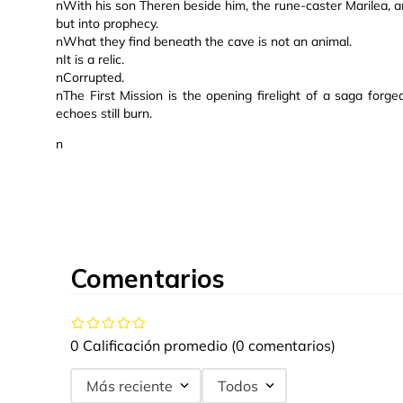
nWith his son Theren beside him, the rune-caster Marilea, and
but into prophecy.
nWhat they find beneath the cave is not an animal.
nIt is a relic.
nCorrupted.
nThe First Mission is the opening firelight of a saga forg
echoes still burn.
n
Comentarios
0 Calificación promedio
(0 comentarios)
Más reciente
Todos