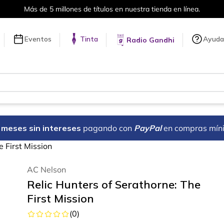
Más de 5 millones de títulos en nuestra tienda en línea.
Eventos
Tinta
Ayuda
Radio Gandhi
18 meses sin intereses
pagando con
PayPal
en compras mín
e First Mission
AC Nelson
Relic Hunters of Serathorne: The
First Mission
(
0
)