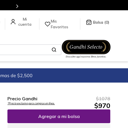
Mis
a
0
Favoritos
imas de $2,500
Precio Gandhi
$
1078
$
970
*Precio exclusivo para compras en línea.
Agregar a mi bolsa