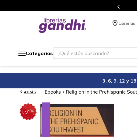
s en el que acumulas puntos en cada compra.
Librerías
¿Qué estás buscando?
Categorías
3, 6, 9, 12 y 
Ebooks
Religion in the Prehispanic So
ATRÁS
%
10
-