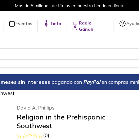
Más de 5 millones de títulos en nuestra tienda en línea.
Radio
Eventos
Tinta
Ayud
Gandhi
18 meses sin intereses
pagando con
PayPal
en compras mín
uthwest
David A. Phillips
Religion in the Prehispanic
Southwest
(
0
)