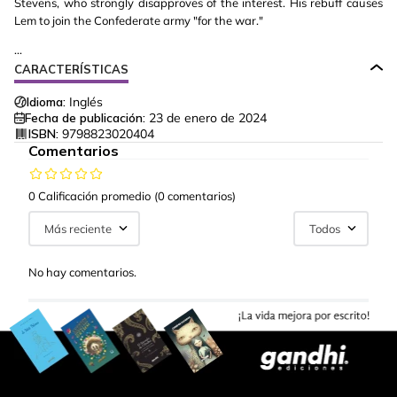
Stevens, who strongly disapproves of the interest. His rebuff causes
Lem to join the Confederate army "for the war."
...
CARACTERÍSTICAS
Idioma:
Inglés
Fecha de publicación:
23 de enero de 2024
ISBN:
9798823020404
Comentarios
0 Calificación promedio
(0 comentarios)
Más reciente
Todos
No hay comentarios.