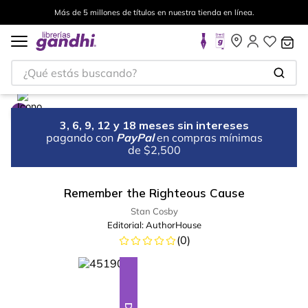
Más de 5 millones de títulos en nuestra tienda en línea.
¿Qué estás buscando?
3, 6, 9, 12 y 18 meses sin intereses
pagando con
PayPal
en compras mínimas
de $2,500
Remember the Righteous Cause
Stan Cosby
Editorial:
AuthorHouse
(
0
)