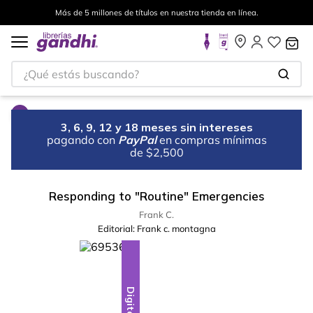
Más de 5 millones de títulos en nuestra tienda en línea.
¿Qué estás buscando?
3, 6, 9, 12 y 18 meses sin intereses
pagando con
PayPal
en compras mínimas
de $2,500
Responding to "Routine" Emergencies
Frank C.
Editorial:
Frank c. montagna
Digital