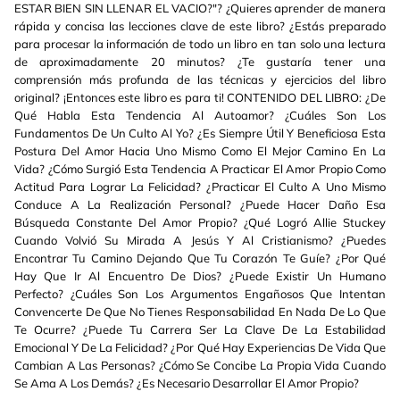
ESTAR BIEN SIN LLENAR EL VACIO?"? ¿Quieres aprender de manera
rápida y concisa las lecciones clave de este libro? ¿Estás preparado
para procesar la información de todo un libro en tan solo una lectura
de aproximadamente 20 minutos? ¿Te gustaría tener una
comprensión más profunda de las técnicas y ejercicios del libro
original? ¡Entonces este libro es para ti! CONTENIDO DEL LIBRO: ¿De
Qué Habla Esta Tendencia Al Autoamor? ¿Cuáles Son Los
Fundamentos De Un Culto Al Yo? ¿Es Siempre Útil Y Beneficiosa Esta
Postura Del Amor Hacia Uno Mismo Como El Mejor Camino En La
Vida? ¿Cómo Surgió Esta Tendencia A Practicar El Amor Propio Como
Actitud Para Lograr La Felicidad? ¿Practicar El Culto A Uno Mismo
Conduce A La Realización Personal? ¿Puede Hacer Daño Esa
Búsqueda Constante Del Amor Propio? ¿Qué Logró Allie Stuckey
Cuando Volvió Su Mirada A Jesús Y Al Cristianismo? ¿Puedes
Encontrar Tu Camino Dejando Que Tu Corazón Te Guíe? ¿Por Qué
Hay Que Ir Al Encuentro De Dios? ¿Puede Existir Un Humano
Perfecto? ¿Cuáles Son Los Argumentos Engañosos Que Intentan
Convencerte De Que No Tienes Responsabilidad En Nada De Lo Que
Te Ocurre? ¿Puede Tu Carrera Ser La Clave De La Estabilidad
Emocional Y De La Felicidad? ¿Por Qué Hay Experiencias De Vida Que
Cambian A Las Personas? ¿Cómo Se Concibe La Propia Vida Cuando
Se Ama A Los Demás? ¿Es Necesario Desarrollar El Amor Propio?