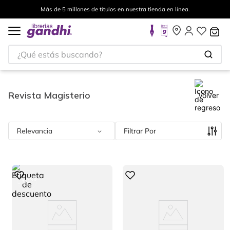
Más de 5 millones de títulos en nuestra tienda en línea.
¿Qué estás buscando?
Revista Magisterio
Volver
Relevancia
Filtrar
%
10
-