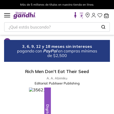
Más de 5 millones de títulos en nuestra tienda en línea.
¿Qué estás buscando?
3, 6, 9, 12 y 18 meses sin intereses
pagando con
PayPal
en compras mínimas
de $2,500
Rich Men Don't Eat Their Seed
A. A. Abimiku
Editorial:
Publiseer Publishing
Digital
Digital