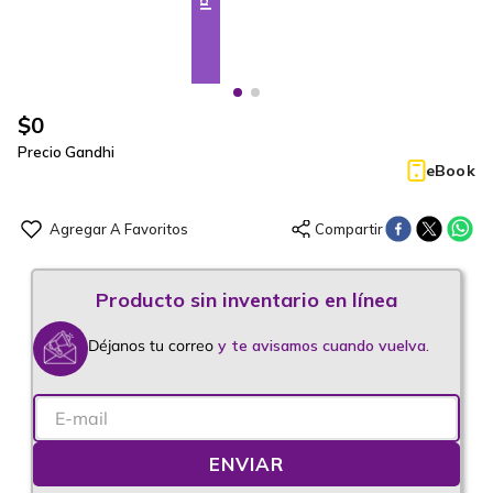
$
0
Precio Gandhi
eBook
Déjanos tu correo
y te avisamos cuando vuelva.
ENVIAR