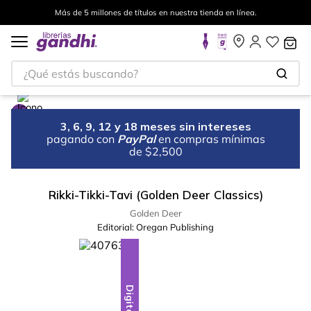
Más de 5 millones de títulos en nuestra tienda en línea.
¿Qué estás buscando?
3, 6, 9, 12 y 18 meses sin intereses
pagando con
PayPal
en compras mínimas
de $2,500
Rikki-Tikki-Tavi (Golden Deer Classics)
Golden Deer
Editorial:
Oregan Publishing
Digital