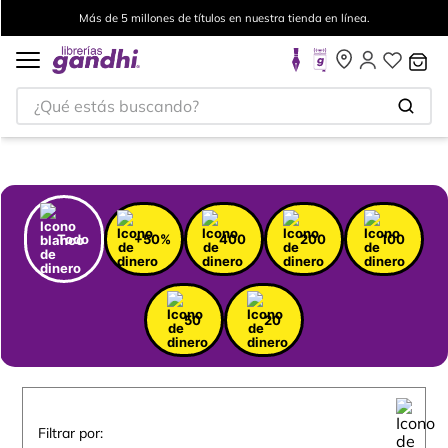
Más de 5 millones de títulos en nuestra tienda en línea.
¿Qué estás buscando?
Todo
+50%
400
200
100
50
20
Filtrar por: