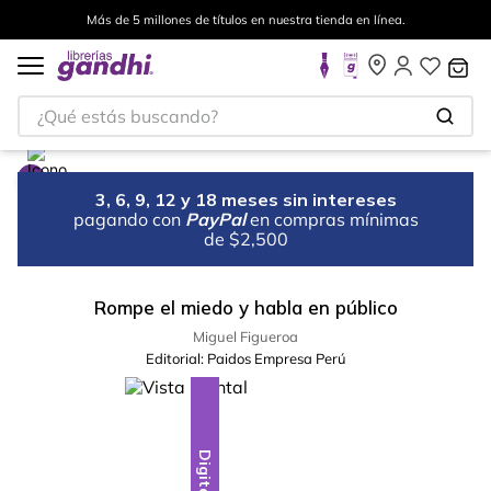
Más de 5 millones de títulos en nuestra tienda en línea.
¿Qué estás buscando?
3, 6, 9, 12 y 18 meses sin intereses
pagando con
PayPal
en compras mínimas
de $2,500
Rompe el miedo y habla en público
Miguel Figueroa
Editorial:
Paidos Empresa Perú
Digital