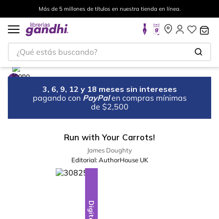
Más de 5 millones de títulos en nuestra tienda en línea.
¿Qué estás buscando?
3, 6, 9, 12 y 18 meses sin intereses
pagando con
PayPal
en compras mínimas
de $2,500
Run with Your Carrots!
James Doughty
Editorial:
AuthorHouse UK
Digital