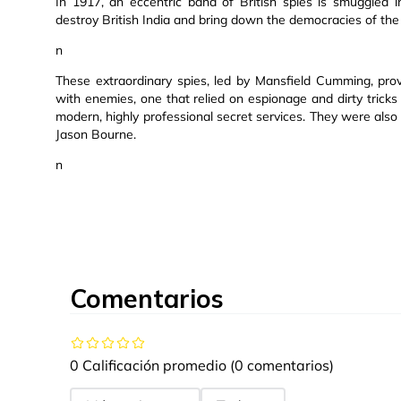
In 1917, an eccentric band of British spies is smuggled i
destroy British India and bring down the democracies of th
n
These extraordinary spies, led by Mansfield Cumming, prov
with enemies, one that relied on espionage and dirty trick
modern, highly professional secret services. They were also 
Jason Bourne.
n
Comentarios
0 Calificación promedio
(0 comentarios)