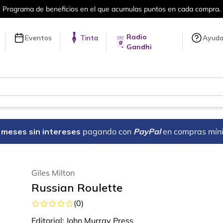
puntos en cada compra.
Más de 5 millon
Radio
Eventos
Tinta
Ayud
Gandhi
18 meses sin intereses
pagando con
PayPal
en compras mín
Giles Milton
Russian Roulette
(
0
)
Editorial:
John Murray Press