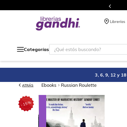
Programa de beneficios en el que acumulas 
Librerías
¿Qué estás buscando?
Categorías
3, 6, 9, 12 y 
Ebooks
Russian Roulette
ATRÁS
%
15
-