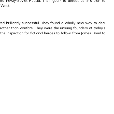
nto newly-Soviet Russia. Their goal? To defeat Lenin's plan to
e West.
ed brilliantly successful. They found a wholly new way to deal
s rather than warfare. They were the unsung founders of today's
the inspiration for fictional heroes to follow, from James Bond to