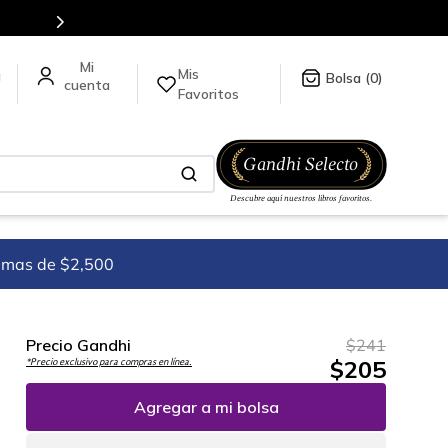
es de títulos en nuestra tienda en línea.
Mis
a
0
Favoritos
imas de $2,500
Precio Gandhi
$
241
$
205
*Precio exclusivo para compras en línea.
Agregar a mi bolsa