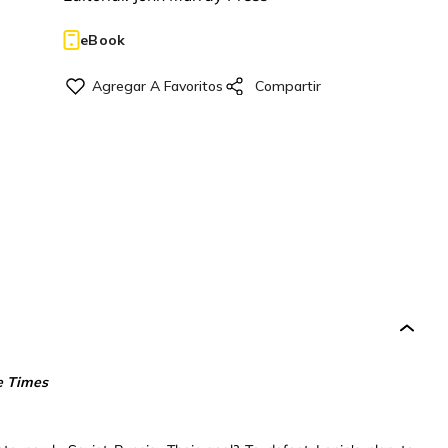
eBook
e Times