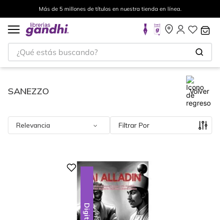
Más de 5 millones de títulos en nuestra tienda en línea.
¿Qué estás buscando?
SANEZZO
Volver
Relevancia
Filtrar
Digital