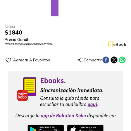
$
2044
$
1840
Precio Gandhi
eBook
*Precio exclusivo para compras en línea.