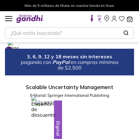
Más de 5 millones de títulos en nuestra tienda en línea.
¿Qué estás buscando?
3, 6, 9, 12 y 18 meses sin intereses
pagando con
PayPal
en compras mínimas
de $2,500
Scalable Uncertainty Management
Editorial:
Springer International Publishing
%
10
-
Digital