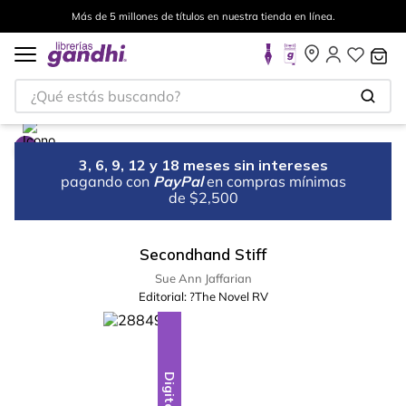
Más de 5 millones de títulos en nuestra tienda en línea.
¿Qué estás buscando?
3, 6, 9, 12 y 18 meses sin intereses
pagando con
PayPal
en compras mínimas
de $2,500
Secondhand Stiff
Sue Ann Jaffarian
Editorial:
?The Novel RV
Digital