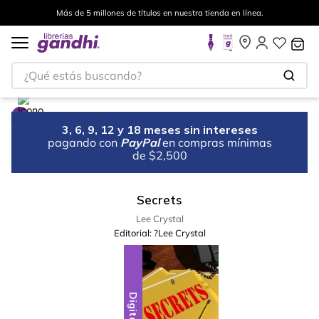
Más de 5 millones de títulos en nuestra tienda en línea.
¿Qué estás buscando?
3, 6, 9, 12 y 18 meses sin intereses
pagando con
PayPal
en compras mínimas
de $2,500
Secrets
Lee Crystal
Editorial:
?Lee Crystal
Digital