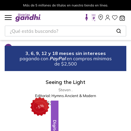
Más de 5 millones de títulos en nuestra tienda en línea.
¿Qué estás buscando?
3, 6, 9, 12 y 18 meses sin intereses
pagando con
PayPal
en compras mínimas
de $2,500
Seeing the Light
Steven .
Editorial:
Hymns Ancient & Modern
%
5
-
Digital