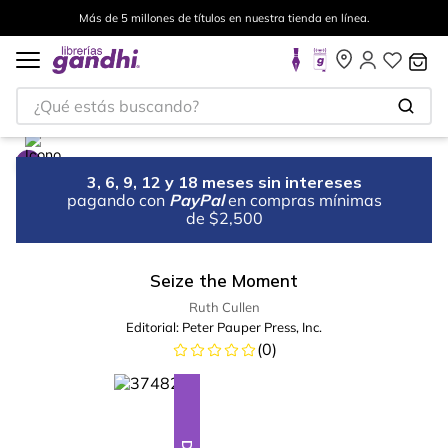
Más de 5 millones de títulos en nuestra tienda en línea.
¿Qué estás buscando?
3, 6, 9, 12 y 18 meses sin intereses
pagando con
PayPal
en compras mínimas
de $2,500
Seize the Moment
Ruth Cullen
Editorial:
Peter Pauper Press, Inc.
(
0
)