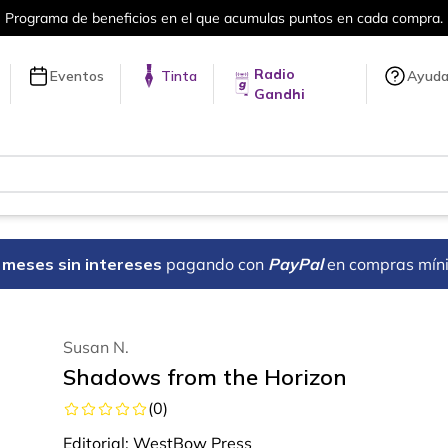
en cada compra.
Más de 5 millones de tí
Radio
Eventos
Tinta
Ayud
Gandhi
18 meses sin intereses
pagando con
PayPal
en compras mín
Susan N.
Shadows from the Horizon
(
0
)
Editorial:
WestBow Press