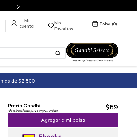
tulos en nuestra tienda en línea.
Mis
a
0
Favoritos
imas de $2,500
$
69
Precio Gandhi
*Precio exclusivo para compras en línea.
Agregar a mi bolsa