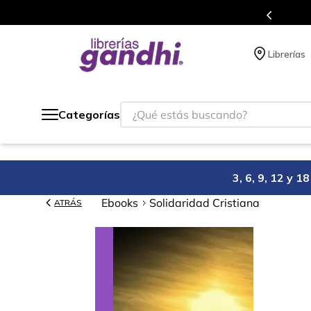
s en el que acumulas puntos en cada compra.
Librerías
¿Qué estás buscando?
Categorías
3, 6, 9, 12 y 
Ebooks
Solidaridad Cristiana
ATRÁS