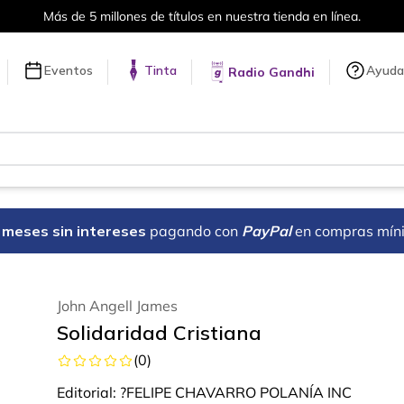
Más de 5 millones de títulos en nuestra tienda en línea.
Eventos
Tinta
Ayuda
Radio Gandhi
18 meses sin intereses
pagando con
PayPal
en compras mín
John Angell James
Solidaridad Cristiana
(
0
)
Editorial:
?FELIPE CHAVARRO POLANÍA INC