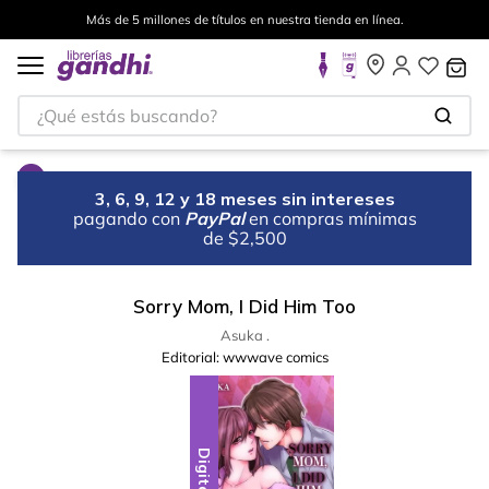
Más de 5 millones de títulos en nuestra tienda en línea.
¿Qué estás buscando?
3, 6, 9, 12 y 18 meses sin intereses
pagando con
PayPal
en compras mínimas
de $2,500
Sorry Mom, I Did Him Too
Asuka .
Editorial:
wwwave comics
Digital