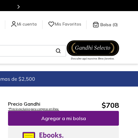
Más de 5 millones de títulos en nuestra tienda en línea.
Mis Favoritos
0
imas de $2,500
$
708
Precio Gandhi
*Precio exclusivo para compras en línea.
Agregar a mi bolsa