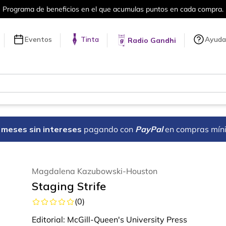
el que acumulas puntos en cada compra.
Eventos
Tinta
Ayuda
Radio Gandhi
18 meses sin intereses
pagando con
PayPal
en compras mín
Magdalena Kazubowski-Houston
Staging Strife
(
0
)
Editorial:
McGill-Queen's University Press