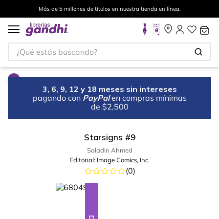
Más de 5 millones de títulos en nuestra tienda en línea.
¿Qué estás buscando?
3, 6, 9, 12 y 18 meses sin intereses
pagando con
PayPal
en compras mínimas
de $2,500
Starsigns #9
Saladin Ahmed
Editorial:
Image Comics, Inc.
(
0
)