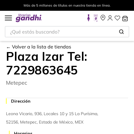
Más de 5 millones de títulos en nuestra tienda en línea.
¿Qué estás buscando?
← Volver a la lista de tiendas
Plaza Izar Tel:
7229863645
Metepec
Dirección
Leona Vicario,
936,
Locales 10 y 15
La Purísima,
52156,
Metepec,
Estado de México,
MEX
Horarios