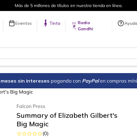
Más de 5 millones de títulos en nuestra tienda en línea.
Radio
Eventos
Tinta
Ayud
Gandhi
18 meses sin intereses
pagando con
PayPal
en compras mín
rt's Big Magic
Falcon Press
Summary of Elizabeth Gilbert's
Big Magic
(
0
)