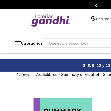
s en el que acumulas puntos en cada compra.
Librerías
¿Qué estás buscando?
Categorías
3, 6, 9, 12 y 
Audiolibros
Summary of Elizabeth Gilbe
ATRÁS