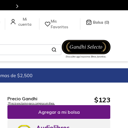
Mis
a
0
Favoritos
imas de $2,500
$
123
Precio Gandhi
*Precio exclusivo para compras en línea.
Agregar a mi bolsa