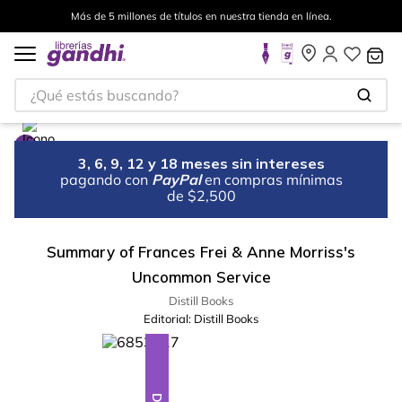
Más de 5 millones de títulos en nuestra tienda en línea.
¿Qué estás buscando?
3, 6, 9, 12 y 18 meses sin intereses
pagando con
PayPal
en compras mínimas
de $2,500
Summary of Frances Frei & Anne Morriss's
Uncommon Service
Distill Books
Editorial:
Distill Books