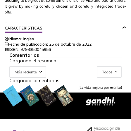
deciding to be great at some dimensions of service and bad at others.
It grew by making carefully chosen and carefully integrated trade-
offs.
...
CARACTERÍSTICAS
Idioma:
Inglés
Fecha de publicación:
25 de octubre de 2022
ISBN:
9798350045956
Comentarios
Cargando el resumen…
Más reciente
Todos
Cargando comentarios…