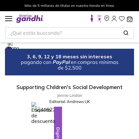
Más de 5 millones de títulos en nuestra tienda en línea.
¿Qué estás buscando?
3, 6, 9, 12 y 18 meses sin intereses
pagando con
PayPal
en compras mínimas
de $2,500
Supporting Children's Social Development
Jennie Lindon
Editorial:
Andrews UK
%
15
-
Digital