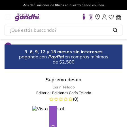
Más de 5 millones de títulos en nuestra tienda en línea.
¿Qué estás buscando?
3, 6, 9, 12 y 18 meses sin intereses
pagando con
PayPal
en compras mínimas
de $2,500
Supremo deseo
Corín Tellado
Editorial:
Ediciones Corín Tellado
(
0
)