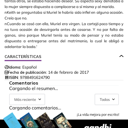
tantos otros, se estaba haciendo desear. Su aspecto sexy denotaba a
la mujer siempre dispuesta a complacerse a sí misma y al marido.
nKeith se preguntaba si Muriel le habría sido infiel en alguna ocasión.
Creía que no.
nCuando se casó con ella, Muriel era virgen. La cortejó poco tiempo y
no tuvo ocasión de desvirgarla antes de casarse. Y no por falta de
ganas, sino porque Muriel tenía su modo de pensar y no estaba
dispuesta a entregarse antes del matrimonio, lo cual le obligó a
adelantar la boda.'
CARACTERÍSTICAS
Idioma:
Español
Fecha de publicación:
14 de febrero de 2017
ISBN:
9788491624790
Comentarios
Cargando el resumen…
Más reciente
Todos
Cargando comentarios…