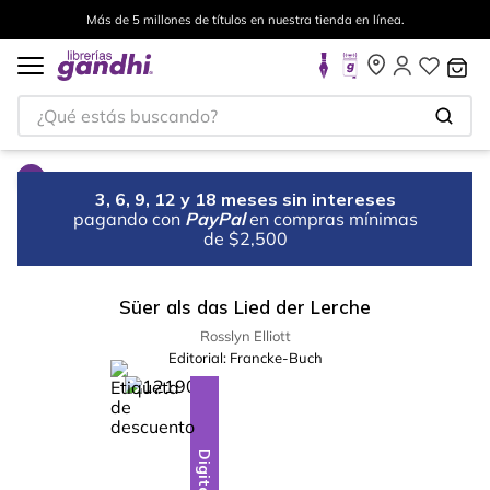
Más de 5 millones de títulos en nuestra tienda en línea.
¿Qué estás buscando?
3, 6, 9, 12 y 18 meses sin intereses
pagando con
PayPal
en compras mínimas
de $2,500
Süer als das Lied der Lerche
Rosslyn Elliott
Editorial:
Francke-Buch
%
5
-
Digital