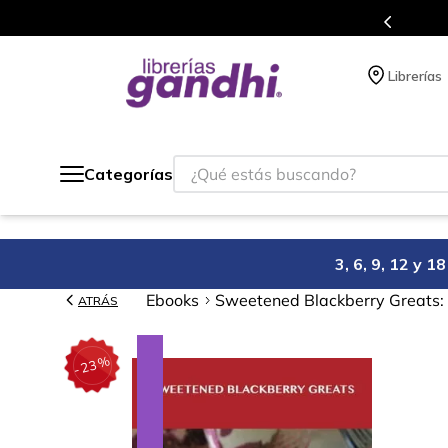
acumulas puntos en cada compra.
Más d
Librerías
¿Qué estás buscando?
Categorías
3, 6, 9, 12 y 
Ebooks
Sweetened Blackberry Greats: 
ATRÁS
%
23
-