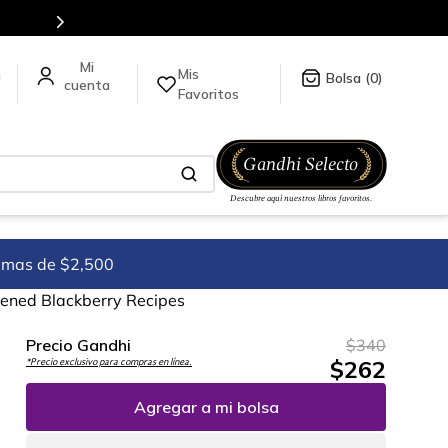
Envíos a todo el mundo, para más información da clic
Mis
a
0
Favoritos
imas de $2,500
tened Blackberry Recipes
Precio Gandhi
$
340
$
262
*Precio exclusivo para compras en línea.
Agregar a mi bolsa