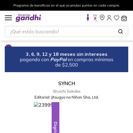
Programa de beneficios en el que acumulas puntos en cada compra.
¿Qué estás buscando?
3, 6, 9, 12 y 18 meses sin intereses
pagando con
PayPal
en compras mínimas
de $2,500
SYNCH
Shuichi Sakabe
Editorial:
Jitsugyo no Nihon Sha, Ltd.
Digital