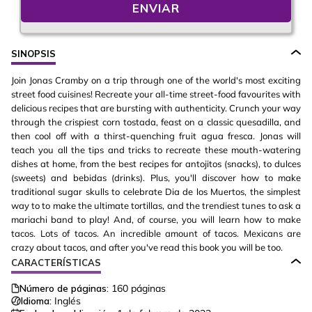
ENVIAR
SINOPSIS
Join Jonas Cramby on a trip through one of the world's most exciting
street food cuisines! Recreate your all-time street-food favourites with
delicious recipes that are bursting with authenticity. Crunch your way
through the crispiest corn tostada, feast on a classic quesadilla, and
then cool off with a thirst-quenching fruit agua fresca. Jonas will
teach you all the tips and tricks to recreate these mouth-watering
dishes at home, from the best recipes for antojitos (snacks), to dulces
(sweets) and bebidas (drinks). Plus, you'll discover how to make
traditional sugar skulls to celebrate Dia de los Muertos, the simplest
way to to make the ultimate tortillas, and the trendiest tunes to ask a
mariachi band to play! And, of course, you will learn how to make
tacos. Lots of tacos. An incredible amount of tacos. Mexicans are
crazy about tacos, and after you've read this book you will be too.
CARACTERÍSTICAS
Número de páginas:
160
páginas
Idioma:
Inglés