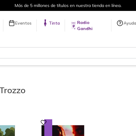
ítulos en nuestra tienda en línea.
Radio
Eventos
Tinta
Ayud
Gandhi
Trozzo
Digital