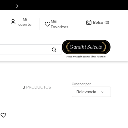
Envíos a todo el mundo, para más información da click
aquí
.
Mis
a
0
Favoritos
3
PRODUCTOS
Relevancia