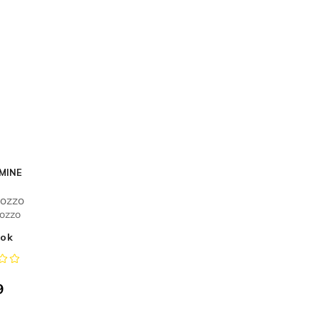
 MINE
rozzo
rozzo
ok
9