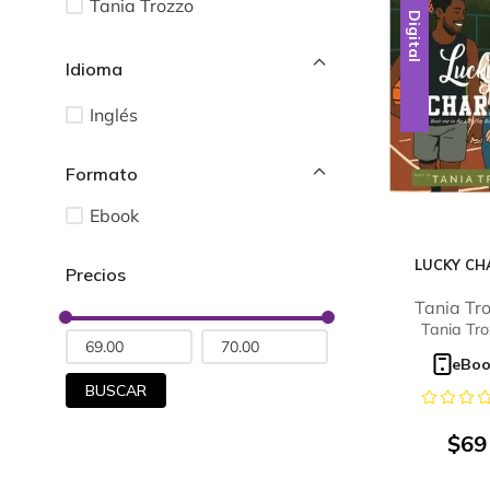
Tania Trozzo
Digital
Idioma
Inglés
Ebook
LUCKY C
Tania Tr
Tania Tro
eBo
BUSCAR
$
69