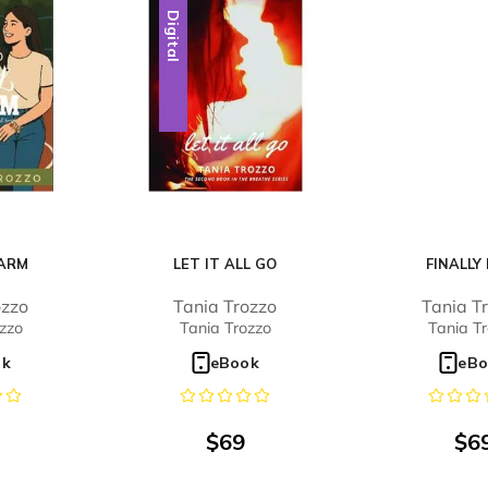
Digital
HARM
LET IT ALL GO
FINALLY
ozzo
Tania Trozzo
Tania T
zzo
Tania Trozzo
Tania T
ok
eBook
eBo
$
69
$
6