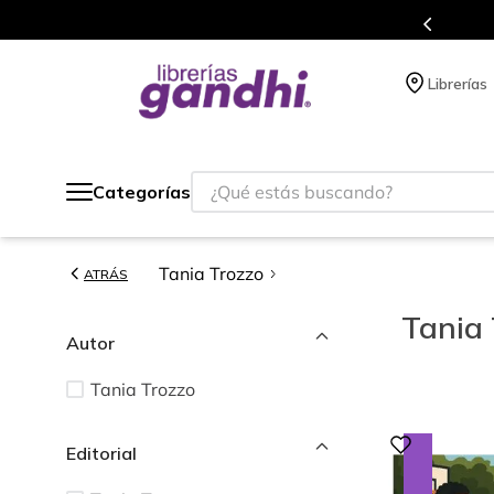
en cada compra.
Más de 5 millones de t
Librerías
¿Qué estás buscando?
Categorías
Tania Trozzo
ATRÁS
Tania 
Autor
Tania Trozzo
Editorial