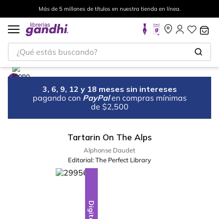
Más de 5 millones de títulos en nuestra tienda en línea.
¿Qué estás buscando?
3, 6, 9, 12 y 18 meses sin intereses
pagando con
PayPal
en compras mínimas
de $2,500
Tartarin On The Alps
Alphonse Daudet
Editorial:
The Perfect Library
Digital