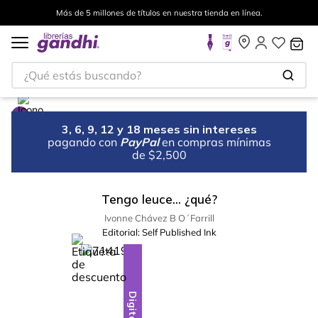
Más de 5 millones de títulos en nuestra tienda en línea.
¿Qué estás buscando?
3, 6, 9, 12 y 18 meses sin intereses
pagando con
PayPal
en compras mínimas
de $2,500
Tengo leuce... ¿qué?
Ivonne Chávez B O´Farrill
Editorial:
Self Published Ink
%
10
-
Digital