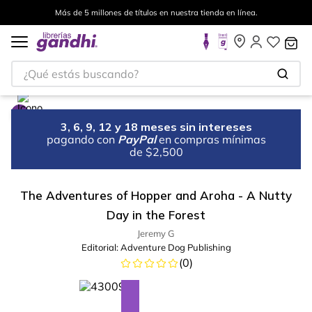
Más de 5 millones de títulos en nuestra tienda en línea.
¿Qué estás buscando?
3, 6, 9, 12 y 18 meses sin intereses
pagando con
PayPal
en compras mínimas
de $2,500
The Adventures of Hopper and Aroha - A Nutty
Day in the Forest
Jeremy G
Editorial:
Adventure Dog Publishing
(
0
)