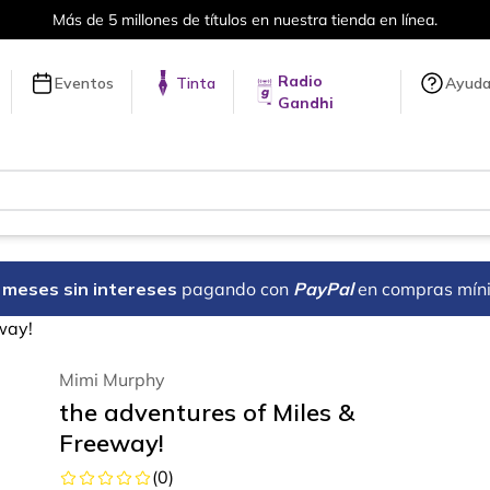
Más de 5 millones de títulos en nuestra tienda en línea.
Radio
Eventos
Tinta
Ayud
Gandhi
18 meses sin intereses
pagando con
PayPal
en compras mín
way!
Mimi Murphy
the adventures of Miles &
Freeway!
(
0
)