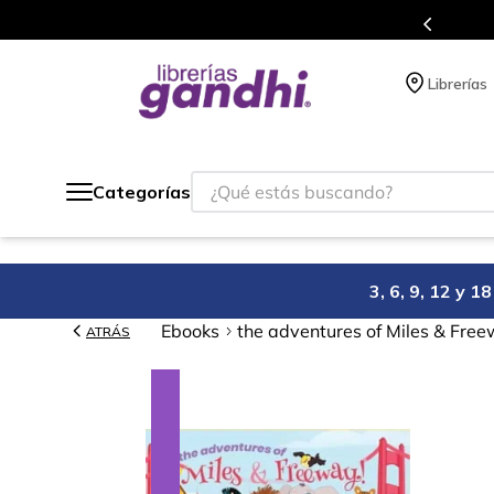
s en el que acumulas puntos en cada compra.
Librerías
¿Qué estás buscando?
Categorías
3, 6, 9, 12 y 
Ebooks
the adventures of Miles & Free
ATRÁS