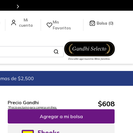
Mis
a
0
Favoritos
imas de $2,500
$
608
Precio Gandhi
*Precio exclusivo para compras en línea.
Agregar a mi bolsa