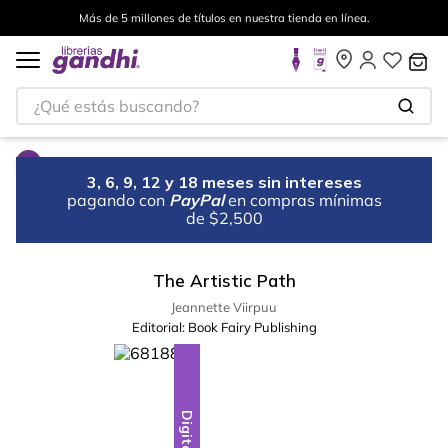
Más de 5 millones de títulos en nuestra tienda en línea.
¿Qué estás buscando?
3, 6, 9, 12 y 18 meses sin intereses
pagando con
PayPal
en compras mínimas
de $2,500
The Artistic Path
Jeannette Viirpuu
Editorial:
Book Fairy Publishing
Digital