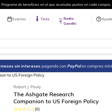
Programa de beneficios en el que acumulas puntos en cada compra.
Radio
Eventos
Tinta
Ayud
Gandhi
18 meses sin intereses
pagando con
PayPal
en compras mín
on to US Foreign Policy
Robert J. Pauly
The Ashgate Research
Companion to US Foreign Policy
(
0
)